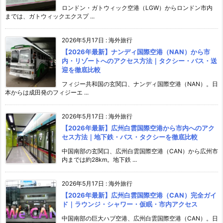
ロンドン・ガトウィック空港（LGW）からロンドン市内
までは、ガトウィックエクスプ ...
2026年5月17日
:
海外旅行
【2026年最新】ナンディ国際空港（NAN）から市
内・リゾートへのアクセス方法｜タクシー・バス・送
迎を徹底比較
フィジー共和国の玄関口、ナンディ国際空港（NAN）。日
本からは成田発のフィジーエ ...
2026年5月17日
:
海外旅行
【2026年最新】広州白雲国際空港から市内へのアク
セス方法｜地下鉄・バス・タクシーを徹底比較
中国南部の玄関口、広州白雲国際空港（CAN）から広州市
内までは約28km。地下鉄 ...
2026年5月17日
:
海外旅行
【2026年最新】広州白雲国際空港（CAN）完全ガイ
ド｜ラウンジ・シャワー・仮眠・市内アクセス
中国南部の巨大ハブ空港、広州白雲国際空港（CAN）。日