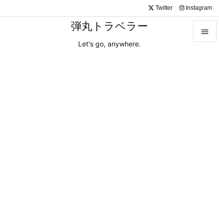
Twitter
Instagram
弾丸トラベラー

Let's go, anywhere.

メニュ

サイド

前へ

次へ

検索