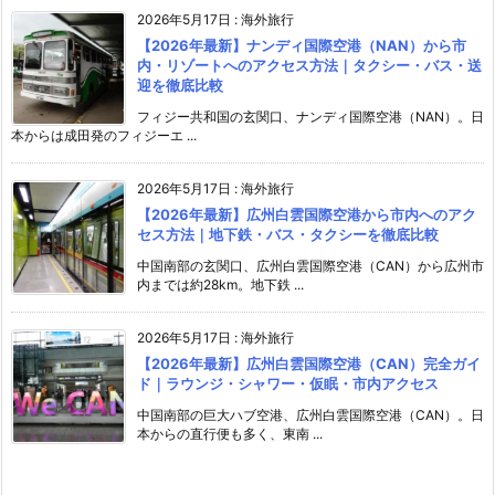
2026年5月17日
:
海外旅行
【2026年最新】ナンディ国際空港（NAN）から市
内・リゾートへのアクセス方法｜タクシー・バス・送
迎を徹底比較
フィジー共和国の玄関口、ナンディ国際空港（NAN）。日
本からは成田発のフィジーエ ...
2026年5月17日
:
海外旅行
【2026年最新】広州白雲国際空港から市内へのアク
セス方法｜地下鉄・バス・タクシーを徹底比較
中国南部の玄関口、広州白雲国際空港（CAN）から広州市
内までは約28km。地下鉄 ...
2026年5月17日
:
海外旅行
【2026年最新】広州白雲国際空港（CAN）完全ガイ
ド｜ラウンジ・シャワー・仮眠・市内アクセス
中国南部の巨大ハブ空港、広州白雲国際空港（CAN）。日
本からの直行便も多く、東南 ...