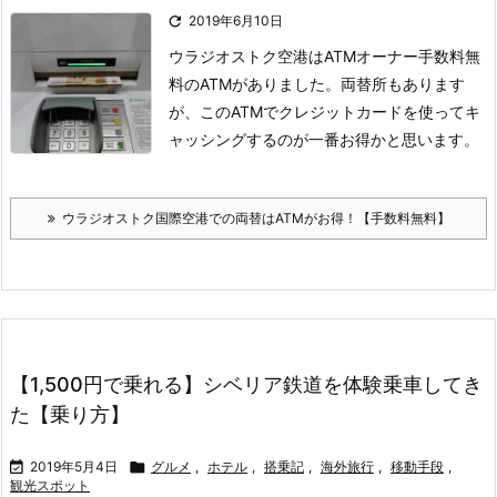

2019年6月10日
ウラジオストク空港はATMオーナー手数料無
料のATMがありました。
両替所もあります
が、このATMでクレジットカードを使ってキ
ャッシングするのが一番お得かと思います。
ウラジオストク国際空港での両替はATMがお得！【手数料無料】
【1,500円で乗れる】シベリア鉄道を体験乗車してき
た【乗り方】

2019年5月4日

グルメ
,
ホテル
,
搭乗記
,
海外旅行
,
移動手段
,
観光スポット