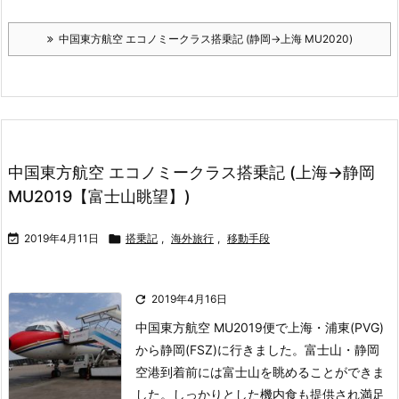
中国東方航空 エコノミークラス搭乗記 (静岡→上海 MU2020)
中国東方航空 エコノミークラス搭乗記 (上海→静岡
MU2019【富士山眺望】)

2019年4月11日

搭乗記
,
海外旅行
,
移動手段

2019年4月16日
中国東方航空 MU2019便で上海・浦東(PVG)
から静岡(FSZ)に行きました。
富士山・静岡
空港到着前には富士山を眺めることができま
した。
しっかりとした機内食も提供され満足