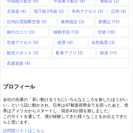
中国南方航空
(6)
中国東方航空
(8)
免税店
(2)
北海道
(4)
地下鉄3号線
(2)
市内アクセス
(3)
広州
(4)
広州白雲国際空港
(2)
座席指定
(3)
搭乗記
(15)
旅行のコツ
(3)
移動手段
(13)
空港
(16)
空港アクセス
(5)
絶景
(4)
自然風景
(3)
観光スポット
(3)
配車アプリ
(2)
鉄道
(11)
高速道路
(4)
プロフィール
会社の先輩の「若い動けるうちにいろんなところを旅したほうがい
い」という話に動かされ、日本は47都道府県全てを回ったあと、世
界はアメリカからスタートし、現在43か国を旅しました。
このサイトを通して、僕が経験してきた様々なことをお伝えできた
らと思います。
訪問国リストはこちら