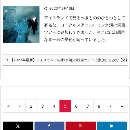

2023年8月16日
アイスランドで見るべきもののひとつとして
有名な、ヨークルスアゥルロゥン氷河の洞窟
ツアーに参加してきました。
そこには幻想的
な青一面の景色が写っていました。
【2023年最新】アイスランドの氷(氷河)の洞窟ツアーに参加してみた【体験
«
‹
2
3
4
5
6
7
8
›
»