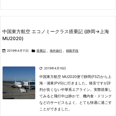
中国東方航空 エコノミークラス搭乗記 (静岡→上海
MU2020)

2019年4月11日

搭乗記
,
海外旅行
,
移動手段

2019年4月16日
中国東方航空 MU2020便で静岡(FSZ)から上
海・浦東(PVG)に行きました。
格安ですが評
判が良くない中華系エアライン。
実際搭乗し
てみると飛行中は静かで、機内食・ドリンク
などのサービスもよく、とても快適に過ごす
ことができました。