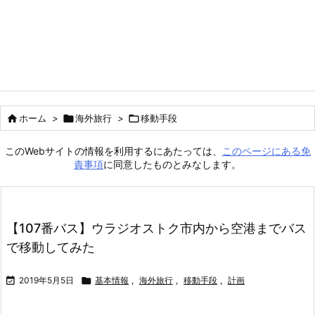

ホーム
>

海外旅行
>

移動手段
このWebサイトの情報を利用するにあたっては、
このページにある免
責事項
に同意したものとみなします。
【107番バス】ウラジオストク市内から空港までバス
で移動してみた

2019年5月5日

基本情報
,
海外旅行
,
移動手段
,
計画