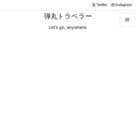
Twitter
Instagram
弾丸トラベラー

Let's go, anywhere.

メニュ

サイド

前へ

次へ

検索