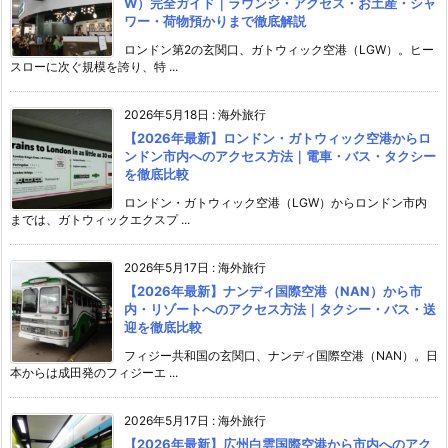
W）完全ガイド｜ラウンジ・アクセス・お土産・シャ
ワー・荷物預かりまで徹底解説
ロンドン第2の玄関口、ガトウィック空港（LGW）。ヒー
スローに次ぐ規模を誇り、特 ...
2026年5月18日
:
海外旅行
【2026年最新】ロンドン・ガトウィック空港からロ
ンドン市内へのアクセス方法｜電車・バス・タクシー
を徹底比較
ロンドン・ガトウィック空港（LGW）からロンドン市内
までは、ガトウィックエクスプ ...
2026年5月17日
:
海外旅行
【2026年最新】ナンディ国際空港（NAN）から市
内・リゾートへのアクセス方法｜タクシー・バス・送
迎を徹底比較
フィジー共和国の玄関口、ナンディ国際空港（NAN）。日
本からは成田発のフィジーエ ...
2026年5月17日
:
海外旅行
【2026年最新】広州白雲国際空港から市内へのアク