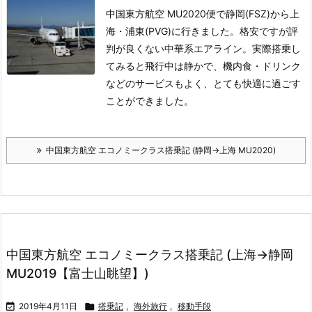
中国東方航空 MU2020便で静岡(FSZ)から上
海・浦東(PVG)に行きました。
格安ですが評
判が良くない中華系エアライン。
実際搭乗し
てみると飛行中は静かで、機内食・ドリンク
などのサービスもよく、とても快適に過ごす
ことができました。
中国東方航空 エコノミークラス搭乗記 (静岡→上海 MU2020)
中国東方航空 エコノミークラス搭乗記 (上海→静岡
MU2019【富士山眺望】)

2019年4月11日

搭乗記
,
海外旅行
,
移動手段