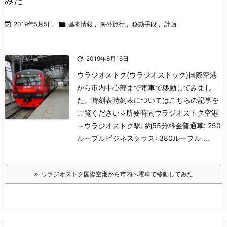
みた

2019年5月5日

基本情報
,
海外旅行
,
移動手段
,
計画

2019年8月16日
ウラジオストク(ウラジオストック)国際空港
から市内中心部まで電車で移動してみまし
た。
時刻表
時刻表についてはこちらの記事を
ご覧ください↓
所要時間
ウラジオストク空港
～ウラジオストク駅: 約55分
料金普通車: 250
ルーブル
ビジネスクラス: 380ルーブル ...
ウラジオストク国際空港から市内へ電車で移動してみた