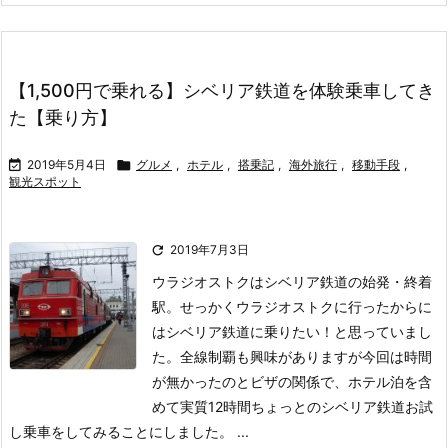
【1,500円で乗れる】シベリア鉄道を体験乗車してき
た【乗り方】

2019年5月4日

グルメ
,
ホテル
,
搭乗記
,
海外旅行
,
移動手段
,
観光スポット

2019年7月3日
ウラジオストクはシベリア鉄道の始発・終着
駅。
せっかくウラジオストクに行ったからに
はシベリア鉄道に乗りたい！と思っていまし
た。
全線制覇も興味がありますが今回は時間
が無かったのとビザの関係で、ホテル泊を含
めて実質12時間ちょっとのシベリア鉄道お試
し乗車をしてみることにしました。 ...