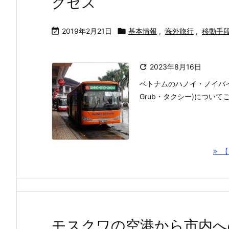
クセス

2019年2月21日

基本情報
,
海外旅行
,
移動手

2023年8月16日
ベトナムのハノイ・ノイバ
Grub・タクシー)につい
【
モスクワの空港から市内へ