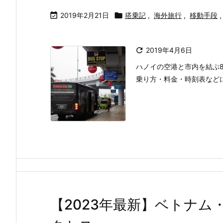

2019年2月21日

搭乗記
,
海外旅行
,
移動手段
,

2019年4月6日
ハノイの空港と市内を結ぶ
乗り方・料金・時刻表など
【2023年最新】ベトナ