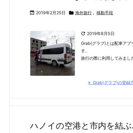

2019年2月25日

海外旅行
,
移動手段

2019年8月5日
Grab(グラブ)とは配車
す。
旅行の際に利用してみまし
Grab(グラブ)の
ハノイの空港と市内を結ぶ