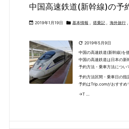
中国高速鉄道(新幹線)の予

2019年1月19日

基本情報
,
搭乗記
,
海外旅行
,

2019年5月9日
中国の高速鉄道(新幹線)を
中国の高速鉄道は日本の新
予約方法・乗車方法につい
予約方法区間・乗車日の指
予約はTrip.comがおすす
→T ...