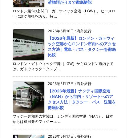
荷物預かりまで徹底解説
ロンドン第2の玄関口、ガトウィック空港（LGW）。ヒースロ
ーに次ぐ規模を誇り、特 ...
2026年5月18日
:
海外旅行
【2026年最新】ロンドン・ガトウィ
ック空港からロンドン市内へのアクセ
ス方法｜電車・バス・タクシーを徹底
比較
ロンドン・ガトウィック空港（LGW）からロンドン市内まで
は、ガトウィックエクスプ ...
2026年5月17日
:
海外旅行
【2026年最新】ナンディ国際空港
（NAN）から市内・リゾートへのア
クセス方法｜タクシー・バス・送迎を
徹底比較
フィジー共和国の玄関口、ナンディ国際空港（NAN）。日本
からは成田発のフィジーエ ...
2026年5月17日
:
海外旅行