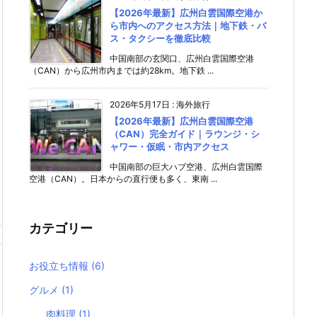
【2026年最新】広州白雲国際空港か
ら市内へのアクセス方法｜地下鉄・バ
ス・タクシーを徹底比較
中国南部の玄関口、広州白雲国際空港
（CAN）から広州市内までは約28km。地下鉄 ...
2026年5月17日
:
海外旅行
【2026年最新】広州白雲国際空港
（CAN）完全ガイド｜ラウンジ・シ
ャワー・仮眠・市内アクセス
中国南部の巨大ハブ空港、広州白雲国際
空港（CAN）。日本からの直行便も多く、東南 ...
カテゴリー
お役立ち情報
(6)
グルメ
(1)
肉料理
(1)