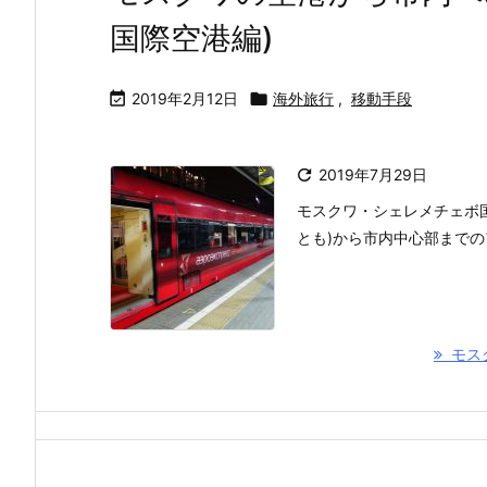
国際空港編)

2019年2月12日

海外旅行
,
移動手段

2019年7月29日
モスクワ・シェレメチェボ
とも)から市内中心部まで
モス