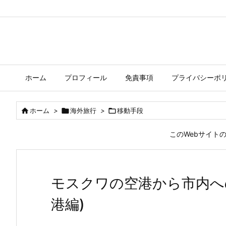
ホーム
プロフィール
免責事項
プライバシーポ

ホーム
>

海外旅行
>

移動手段
このWebサイト
モスクワの空港から市内へ
港編)