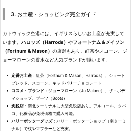
3. お土産・ショッピング完全ガイド
ガトウィック空港には、イギリスらしいお土産が充実して
います。
ハロッズ（Harrods）
や
フォートナム＆メイソン
（Fortnum & Mason）
の店舗もあり、紅茶やスコーン、ジ
ョーマローンの香水など人気ブランドが揃います。
定番お土産
：紅茶（Fortnum & Mason、Harrods）、ショート
ブレッド、スコーン、キャドバリーチョコレート
コスメ・ブランド
：ジョーマローン（Jo Malone）、ザ・ボデ
ィショップ、ブーツ（Boots）
免税店
：南北ターミナルに大型免税店あり。アルコール、タバ
コ、化粧品が免税価格で購入可能。
ハリーポッターグッズ
：ハリー・ポッターショップ（南ターミ
ナル）で杖やマフラーなど充実。