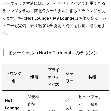
ガトウィック空港には、プライオリティパスで利用できる
ラウンジを含め、南北各ターミナルに複数のラウンジがあ
ります。特に
No1 Lounge
と
My Lounge
は評価が高く、シ
ャワーも完備。乗り継ぎや出発前の時間を快適に過ごせま
す。
北ターミナル（North Terminal）のラウンジ
プライ
ラウンジ
シャ
場所
オリテ
特徴
名
ワー
ィパス
保安検
ビュッフェ、
No1
✅
査後、
バー、映画
Lounge
あり