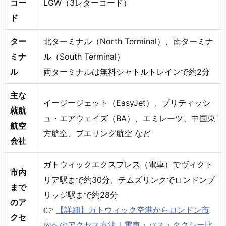
コー
LGW（3レターコード）
ド
ター
北ターミナル（North Terminal）、南ターミナ
ミナ
ル（South Terminal）
ル
両ターミナルは無料シャトルトレインで約2分
主な
イージージェット（EasyJet）、ブリティッシ
就航
ュ・エアウェイズ（BA）、エミレーツ、中国東
航空
方航空、ブエリング航空 など
会社
ガトウィックエクスプレス（電車）でヴィクト
市内
リア駅まで約30分、テムズリンクでロンドンブ
まで
リッジ駅まで約28分
のア
👉
【詳細】ガトウィック空港からロンドン市
クセ
内へのアクセス方法｜電車・バス・タクシー比