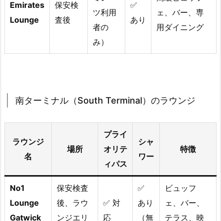
Emirates
保安検
✅
ツ利用
ェ、バー、専
Lounge
査後
あり
者の
用ダイニング
み）
南ターミナル（South Terminal）のラウンジ
プライ
ラウンジ
シャ
場所
オリテ
特徴
名
ワー
ィパス
No1
保安検査
✅
ビュッフ
Lounge
後、ラウ
✅ 対
あり
ェ、バー、
Gatwick
ンジエリ
応
（無
テラス、映