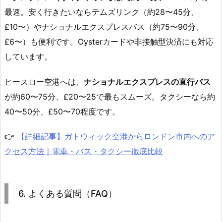
最速。安く行きたいならテムズリンク（約28〜45分、
£10〜）やナショナルエクスプレスバス（約75〜90分、
£6〜）も便利です。Oysterカードや非接触型決済にも対応
しています。
ヒースロー空港へは、
ナショナルエクスプレスの直行バス
が約60〜75分、£20〜25で最もスムーズ。タクシーなら約
40〜50分、£50〜70程度です。
👉
【詳細記事】ガトウィック空港からロンドン市内へのア
クセス方法｜電車・バス・タクシー徹底比較
6. よくある質問（FAQ）