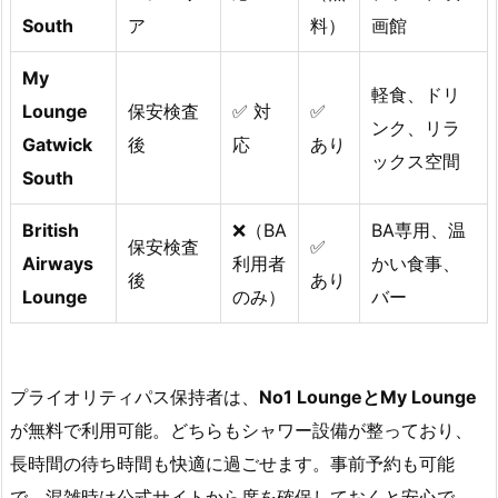
South
ア
料）
画館
My
軽食、ドリ
Lounge
保安検査
✅ 対
✅
ンク、リラ
Gatwick
後
応
あり
ックス空間
South
British
❌（BA
BA専用、温
保安検査
✅
Airways
利用者
かい食事、
後
あり
Lounge
のみ）
バー
プライオリティパス保持者は、
No1 LoungeとMy Lounge
が無料で利用可能。どちらもシャワー設備が整っており、
長時間の待ち時間も快適に過ごせます。事前予約も可能
で、混雑時は公式サイトから席を確保しておくと安心で