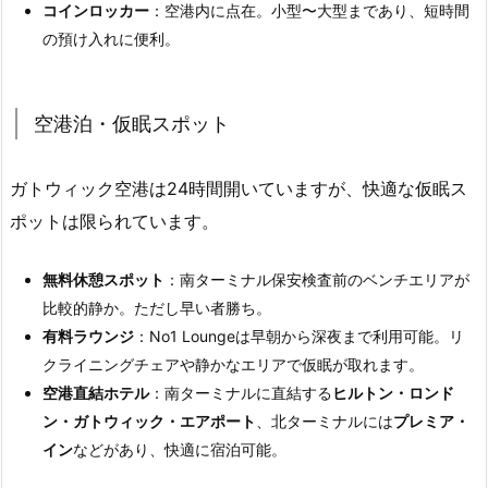
コインロッカー
：空港内に点在。小型〜大型まであり、短時間
の預け入れに便利。
空港泊・仮眠スポット
ガトウィック空港は24時間開いていますが、快適な仮眠ス
ポットは限られています。
無料休憩スポット
：南ターミナル保安検査前のベンチエリアが
比較的静か。ただし早い者勝ち。
有料ラウンジ
：No1 Loungeは早朝から深夜まで利用可能。リ
クライニングチェアや静かなエリアで仮眠が取れます。
空港直結ホテル
：南ターミナルに直結する
ヒルトン・ロンド
ン・ガトウィック・エアポート
、北ターミナルには
プレミア・
イン
などがあり、快適に宿泊可能。