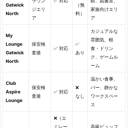
ラウン
✅ 対応
館、図書室、
Gatwick
（無
ジエリ
家族向けエリ
North
料）
ア
ア
カジュアルな
My
雰囲気、軽
Lounge
保安検
✅
✅ 対応
食・ドリン
Gatwick
査後
あり
ク、ゲームル
North
ーム
温かい食事、
Club
保安検
❌
バー、静かな
Aspire
✅ 対応
査後
なし
ワークスペー
Lounge
ス
❌（エ
ミレー
高級ビュッフ