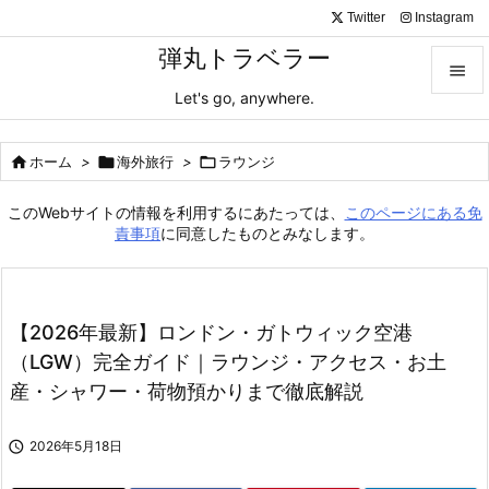
Twitter
Instagram
弾丸トラベラー

Let's go, anywhere.

メニュ

ホーム
>

海外旅行
>

ラウンジ

サイド
このWebサイトの情報を利用するにあたっては、
このページにある免

責事項
に同意したものとみなします。
前へ

次へ
【2026年最新】ロンドン・ガトウィック空港

（LGW）完全ガイド｜ラウンジ・アクセス・お土
検索
産・シャワー・荷物預かりまで徹底解説

2026年5月18日