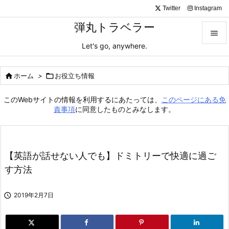
Twitter
Instagram
弾丸トラベラー

Let's go, anywhere.

メニュ

ホーム
>

お役立ち情報

サイド
このWebサイトの情報を利用するにあたっては、
このページにある免

責事項
に同意したものとみなします。
前へ

次へ
【英語が話せない人でも】ドミトリーで快適に過ご

す方法
検索

2019年2月7日