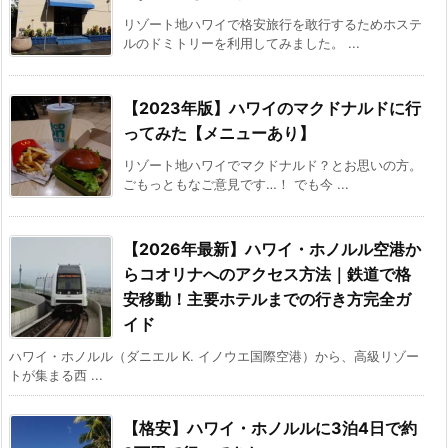
リゾート地ハワイで格安旅行を敢行するためホステ
ルのドミトリーを利用してみました。 ...
【2023年版】ハワイのマクドナルドに行
ってみた【メニューあり】
リゾート地ハワイでマクドナルド？とお思いの方。
ごもっともなご意見です…！ でも今 ...
【2026年最新】ハワイ・ホノルル空港か
らコオリナへのアクセス方法｜鉄道で格
安移動！主要ホテルまでの行き方完全ガ
イド
ハワイ・ホノルル（ダニエル K. イノウエ国際空港）から、高級リゾー
トが集まる西 ...
【格安】ハワイ・ホノルルに3泊4日で約