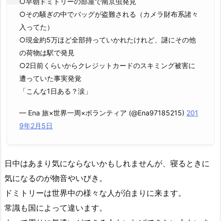
○早朝ドミトリーの部屋で南京虫発見
○その騒ぎの中でバッグが盗難される（カメラ財布系諸々
入ってた）
○現金約5万ほど全部持っていかれたけれど、謎にその他
の荷物は駅で発見
○2日前くらいからクレジットカードのスキミング被害に
遭っていた事実発覚
「こんな1日ある？涙」
— Ena 旅×世界一周×ボランティア (@Ena97185215)
201
9年2月5日
日中はあまり気にならないかもしれませんが、寝るときに
気になるのが物音やいびき。
ドミトリーは世界中の様々な人が泊まりに来ます。
常識も国によって違います。