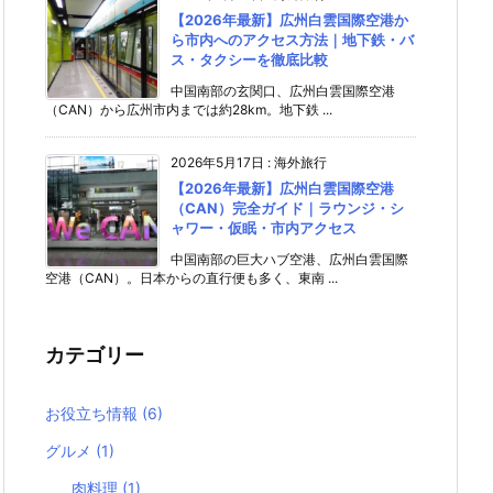
【2026年最新】広州白雲国際空港か
ら市内へのアクセス方法｜地下鉄・バ
ス・タクシーを徹底比較
中国南部の玄関口、広州白雲国際空港
（CAN）から広州市内までは約28km。地下鉄 ...
2026年5月17日
:
海外旅行
【2026年最新】広州白雲国際空港
（CAN）完全ガイド｜ラウンジ・シ
ャワー・仮眠・市内アクセス
中国南部の巨大ハブ空港、広州白雲国際
空港（CAN）。日本からの直行便も多く、東南 ...
カテゴリー
お役立ち情報
(6)
グルメ
(1)
肉料理
(1)