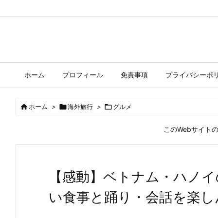
ホーム
プロフィール
免責事項
プライバシーポ

ホーム
>

海外旅行
>

グルメ
このWebサイト
【感動】ベトナム・ハノイ
い食事と踊り・会話を楽し