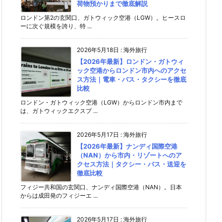
荷物預かりまで徹底解説
ロンドン第2の玄関口、ガトウィック空港（LGW）。ヒースロ
ーに次ぐ規模を誇り、特 ...
2026年5月18日
:
海外旅行
【2026年最新】ロンドン・ガトウィ
ック空港からロンドン市内へのアクセ
ス方法｜電車・バス・タクシーを徹底
比較
ロンドン・ガトウィック空港（LGW）からロンドン市内まで
は、ガトウィックエクスプ ...
2026年5月17日
:
海外旅行
【2026年最新】ナンディ国際空港
（NAN）から市内・リゾートへのア
クセス方法｜タクシー・バス・送迎を
徹底比較
フィジー共和国の玄関口、ナンディ国際空港（NAN）。日本
からは成田発のフィジーエ ...
2026年5月17日
:
海外旅行