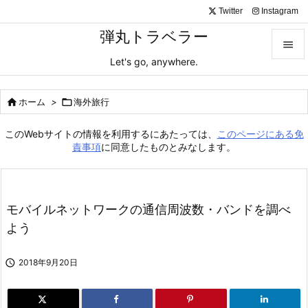
Twitter
Instagram
弾丸トラベラー

Let's go, anywhere.

メニュ

ホーム
>

海外旅行

サイド
このWebサイトの情報を利用するにあたっては、
このページにある免

責事項
に同意したものとみなします。
前へ

次へ
モバイルネットワークの通信周波数・バンドを調べ

よう
検索

2018年9月20日