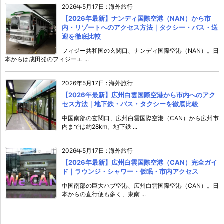
2026年5月17日
:
海外旅行
【2026年最新】ナンディ国際空港（NAN）から市
内・リゾートへのアクセス方法｜タクシー・バス・送
迎を徹底比較
フィジー共和国の玄関口、ナンディ国際空港（NAN）。日
本からは成田発のフィジーエ ...
2026年5月17日
:
海外旅行
【2026年最新】広州白雲国際空港から市内へのアク
セス方法｜地下鉄・バス・タクシーを徹底比較
中国南部の玄関口、広州白雲国際空港（CAN）から広州市
内までは約28km。地下鉄 ...
2026年5月17日
:
海外旅行
【2026年最新】広州白雲国際空港（CAN）完全ガイ
ド｜ラウンジ・シャワー・仮眠・市内アクセス
中国南部の巨大ハブ空港、広州白雲国際空港（CAN）。日
本からの直行便も多く、東南 ...