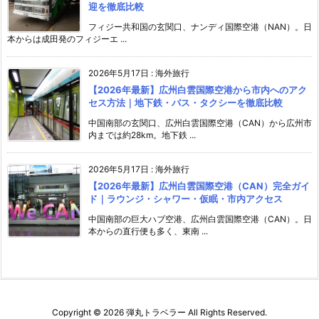
迎を徹底比較
フィジー共和国の玄関口、ナンディ国際空港（NAN）。日
本からは成田発のフィジーエ ...
2026年5月17日
:
海外旅行
【2026年最新】広州白雲国際空港から市内へのアク
セス方法｜地下鉄・バス・タクシーを徹底比較
中国南部の玄関口、広州白雲国際空港（CAN）から広州市
内までは約28km。地下鉄 ...
2026年5月17日
:
海外旅行
【2026年最新】広州白雲国際空港（CAN）完全ガイ
ド｜ラウンジ・シャワー・仮眠・市内アクセス
中国南部の巨大ハブ空港、広州白雲国際空港（CAN）。日
本からの直行便も多く、東南 ...
Copyright ©
2026
弾丸トラベラー
All Rights Reserved.