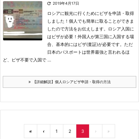

2019年4月17日
ロシアに観光に行くためにビザを申請・取得
しました！
個人でも簡単に取ることができま
したので方法をお伝えします。
ロシア入国に
はビザが必要！
外国人が第三国に入国する場
合、基本的にはビザ(査証)が必要です。
ただ
日本のパスポートは世界最強と言われるほ
ど、ビザ不要で入国で ...
【詳細解説】個人ロシアビザ申請・取得の方法
«
‹
1
2
3
›
»