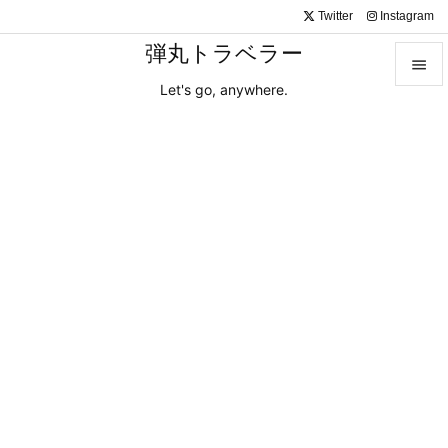
Twitter
Instagram
弾丸トラベラー

Let's go, anywhere.

メニュ

サイド

前へ

次へ

検索