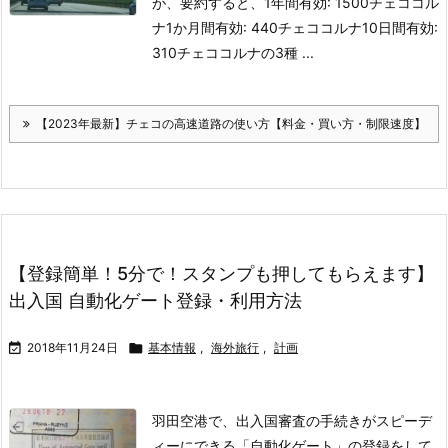
が、要約すると、
1年間有効: 1500チェココル
ナ
1か月間有効: 440チェココルナ
10日間有効:
310チェココルナ
の3種 ...
【2023年最新】チェコの高速道路の使い方【料金・買い方・制限速度】
【登録簡単！5分で！スタンプも押してもらえます】
出入国 自動化ゲート登録・利用方法

2018年11月24日

基本情報
,
海外旅行
,
計画
羽田空港で、出入国審査の手続きがスピーデ
ィーにできる「自動化ゲート」の登録をして