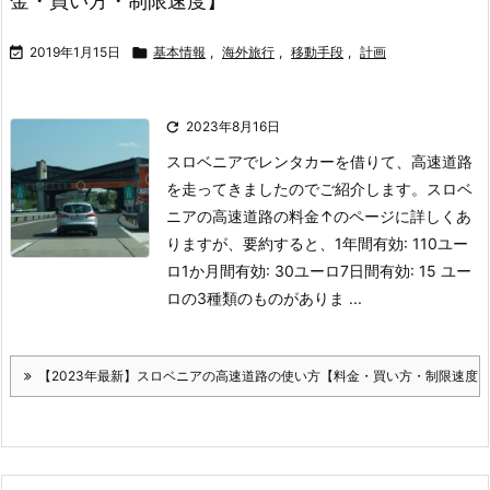
金・買い方・制限速度】

2019年1月15日

基本情報
,
海外旅行
,
移動手段
,
計画

2023年8月16日
スロベニアでレンタカーを借りて、高速道路
を走ってきましたのでご紹介します。
スロベ
ニアの高速道路の料金
↑のページに詳しくあ
りますが、要約すると、
1年間有効: 110ユー
ロ
1か月間有効: 30ユーロ
7日間有効: 15 ユー
ロ
の3種類のものがありま ...
【2023年最新】スロベニアの高速道路の使い方【料金・買い方・制限速度