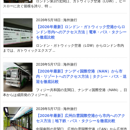
ロンドン第2の玄関口、ガトウィック空港（LGW）。ヒー
スローに次ぐ規模を誇り、特 ...
2026年5月18日
:
海外旅行
【2026年最新】ロンドン・ガトウィック空港からロ
ンドン市内へのアクセス方法｜電車・バス・タクシー
を徹底比較
ロンドン・ガトウィック空港（LGW）からロンドン市内
までは、ガトウィックエクスプ ...
2026年5月17日
:
海外旅行
【2026年最新】ナンディ国際空港（NAN）から市
内・リゾートへのアクセス方法｜タクシー・バス・送
迎を徹底比較
フィジー共和国の玄関口、ナンディ国際空港（NAN）。日
本からは成田発のフィジーエ ...
2026年5月17日
:
海外旅行
【2026年最新】広州白雲国際空港から市内へのアク
セス方法｜地下鉄・バス・タクシーを徹底比較
中国南部の玄関口、広州白雲国際空港（CAN）から広州市