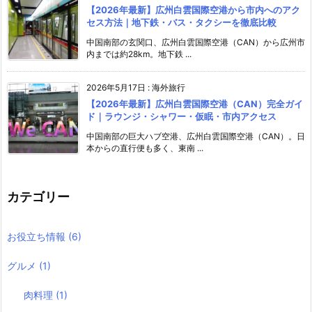
【2026年最新】広州白雲国際空港から市内へのアク
セス方法｜地下鉄・バス・タクシーを徹底比較
中国南部の玄関口、広州白雲国際空港（CAN）から広州市
内までは約28km。地下鉄 ...
2026年5月17日
:
海外旅行
【2026年最新】広州白雲国際空港（CAN）完全ガイ
ド｜ラウンジ・シャワー・仮眠・市内アクセス
中国南部の巨大ハブ空港、広州白雲国際空港（CAN）。日
本からの直行便も多く、東南 ...
カテゴリー
お役立ち情報
(6)
グルメ
(1)
肉料理
(1)