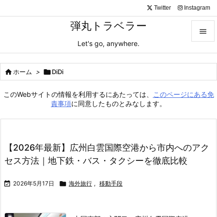
Twitter
Instagram
弾丸トラベラー

Let's go, anywhere.

メニュ

ホーム
>

DiDi

サイド
このWebサイトの情報を利用するにあたっては、
このページにある免

責事項
に同意したものとみなします。
前へ

次へ
【2026年最新】広州白雲国際空港から市内へのアク

セス方法｜地下鉄・バス・タクシーを徹底比較
検索

2026年5月17日

海外旅行
,
移動手段