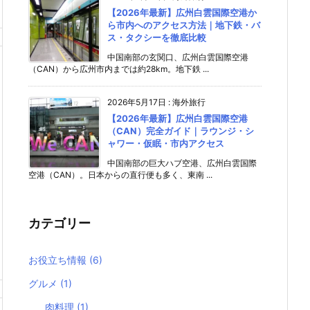
【2026年最新】広州白雲国際空港か
ら市内へのアクセス方法｜地下鉄・バ
ス・タクシーを徹底比較
中国南部の玄関口、広州白雲国際空港
（CAN）から広州市内までは約28km。地下鉄 ...
2026年5月17日
:
海外旅行
【2026年最新】広州白雲国際空港
（CAN）完全ガイド｜ラウンジ・シ
ャワー・仮眠・市内アクセス
中国南部の巨大ハブ空港、広州白雲国際
空港（CAN）。日本からの直行便も多く、東南 ...
カテゴリー
お役立ち情報
(6)
グルメ
(1)
肉料理
(1)