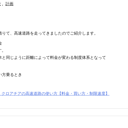
段
,
計画
借りて、高速道路を走ってきましたのでご紹介します。
金
す。
本と同じように距離によって料金が変わる制度体系となって
い方乗るとき
新】クロアチアの高速道路の使い方【料金・買い方・制限速度】