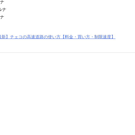
ルナ
ルナ
ルナ
年最新】チェコの高速道路の使い方【料金・買い方・制限速度】