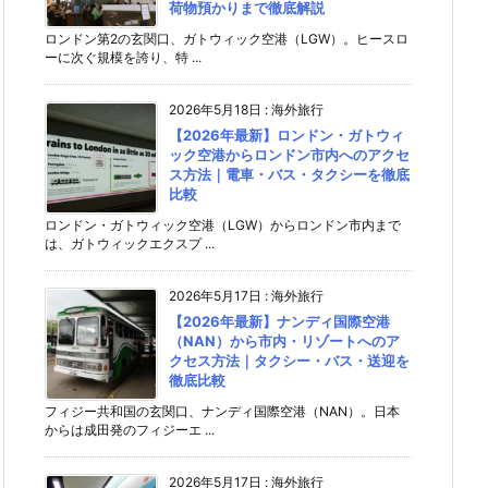
荷物預かりまで徹底解説
ロンドン第2の玄関口、ガトウィック空港（LGW）。ヒースロ
ーに次ぐ規模を誇り、特 ...
2026年5月18日
:
海外旅行
【2026年最新】ロンドン・ガトウィ
ック空港からロンドン市内へのアクセ
ス方法｜電車・バス・タクシーを徹底
比較
ロンドン・ガトウィック空港（LGW）からロンドン市内まで
は、ガトウィックエクスプ ...
2026年5月17日
:
海外旅行
【2026年最新】ナンディ国際空港
（NAN）から市内・リゾートへのア
クセス方法｜タクシー・バス・送迎を
徹底比較
フィジー共和国の玄関口、ナンディ国際空港（NAN）。日本
からは成田発のフィジーエ ...
2026年5月17日
:
海外旅行