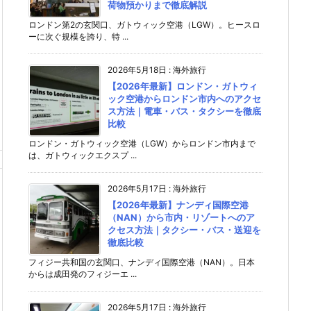
荷物預かりまで徹底解説
ロンドン第2の玄関口、ガトウィック空港（LGW）。ヒースロ
ーに次ぐ規模を誇り、特 ...
2026年5月18日
:
海外旅行
【2026年最新】ロンドン・ガトウィ
ック空港からロンドン市内へのアクセ
ス方法｜電車・バス・タクシーを徹底
比較
ロンドン・ガトウィック空港（LGW）からロンドン市内まで
は、ガトウィックエクスプ ...
2026年5月17日
:
海外旅行
【2026年最新】ナンディ国際空港
（NAN）から市内・リゾートへのア
クセス方法｜タクシー・バス・送迎を
徹底比較
フィジー共和国の玄関口、ナンディ国際空港（NAN）。日本
からは成田発のフィジーエ ...
2026年5月17日
:
海外旅行