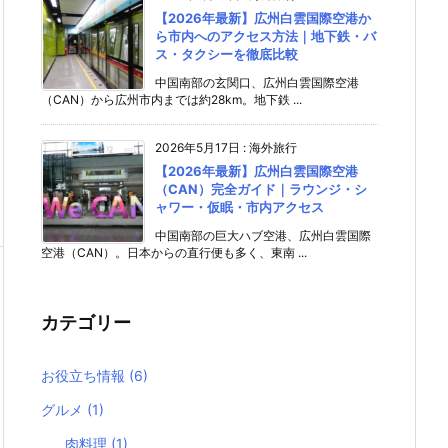
【2026年最新】広州白雲国際空港か
ら市内へのアクセス方法｜地下鉄・バ
ス・タクシーを徹底比較
中国南部の玄関口、広州白雲国際空港
（CAN）から広州市内までは約28km。地下鉄 ...
2026年5月17日
:
海外旅行
【2026年最新】広州白雲国際空港
（CAN）完全ガイド｜ラウンジ・シ
ャワー・仮眠・市内アクセス
中国南部の巨大ハブ空港、広州白雲国際
空港（CAN）。日本からの直行便も多く、東南 ...
カテゴリー
お役立ち情報
(6)
グルメ
(1)
肉料理
(1)