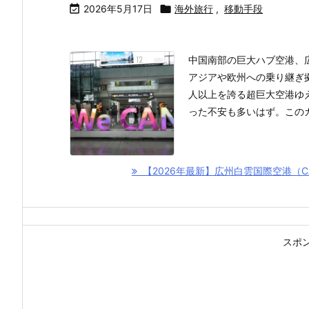

2026年5月17日

海外旅行
,
移動手段
中国南部の巨大ハブ空港、
アジアや欧州への乗り継ぎ拠
人以上を誇る超巨大空港ゆ
った不安も多いはず。このガ
【2026年最新】広州白雲国際空港（
スポ