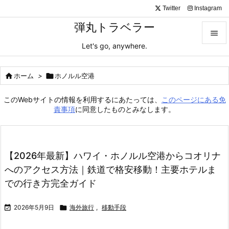
Twitter
Instagram
弾丸トラベラー

Let's go, anywhere.

メニュ

ホーム
>

ホノルル空港

サイド
このWebサイトの情報を利用するにあたっては、
このページにある免

責事項
に同意したものとみなします。
前へ

次へ
【2026年最新】ハワイ・ホノルル空港からコオリナ

へのアクセス方法｜鉄道で格安移動！主要ホテルま
検索
での行き方完全ガイド

2026年5月9日

海外旅行
,
移動手段