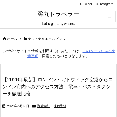
Twitter
Instagram
弾丸トラベラー

Let's go, anywhere.

メニュ

ホーム
>

ナショナルエクスプレス

サイド
このWebサイトの情報を利用するにあたっては、
このページにある免

責事項
に同意したものとみなします。
前へ

次へ
【2026年最新】ロンドン・ガトウィック空港からロ

ンドン市内へのアクセス方法｜電車・バス・タクシ
検索
ーを徹底比較

2026年5月18日

海外旅行
,
移動手段