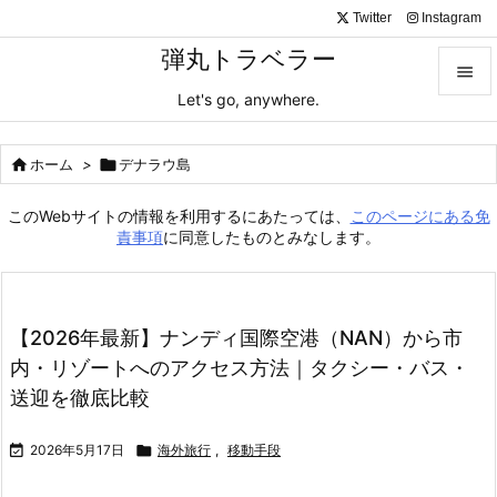
Twitter
Instagram
弾丸トラベラー

Let's go, anywhere.

メニュ

ホーム
>

デナラウ島

サイド
このWebサイトの情報を利用するにあたっては、
このページにある免

責事項
に同意したものとみなします。
前へ

次へ
【2026年最新】ナンディ国際空港（NAN）から市

内・リゾートへのアクセス方法｜タクシー・バス・
検索
送迎を徹底比較

2026年5月17日

海外旅行
,
移動手段