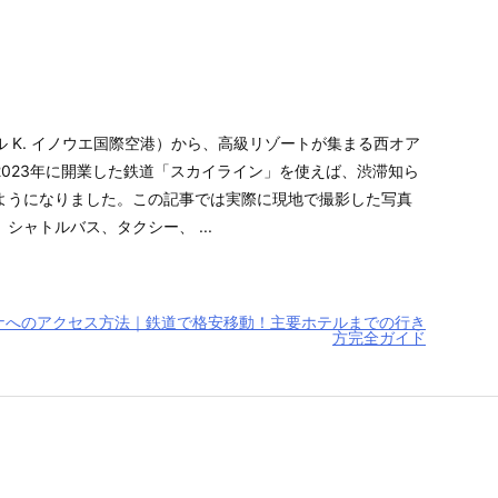
 K. イノウエ国際空港）から、高級リゾートが集まる西オア
2023年に開業した鉄道「スカイライン」を使えば、渋滞知ら
ようになりました。この記事では実際に現地で撮影した写真
シャトルバス、タクシー、 ...
ナへのアクセス方法｜鉄道で格安移動！主要ホテルまでの行き
方完全ガイド