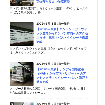
荷物預かりまで徹底解説
ロンドン第2の玄関口、ガトウィック空港（LGW）。ヒースロ
ーに次ぐ規模を誇り、特 ...
2026年5月18日
:
海外旅行
【2026年最新】ロンドン・ガトウィ
ック空港からロンドン市内へのアクセ
ス方法｜電車・バス・タクシーを徹底
比較
ロンドン・ガトウィック空港（LGW）からロンドン市内まで
は、ガトウィックエクスプ ...
2026年5月17日
:
海外旅行
【2026年最新】ナンディ国際空港
（NAN）から市内・リゾートへのア
クセス方法｜タクシー・バス・送迎を
徹底比較
フィジー共和国の玄関口、ナンディ国際空港（NAN）。日本
からは成田発のフィジーエ ...
2026年5月17日
:
海外旅行