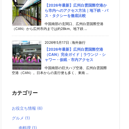
【2026年最新】広州白雲国際空港か
ら市内へのアクセス方法｜地下鉄・バ
ス・タクシーを徹底比較
中国南部の玄関口、広州白雲国際空港
（CAN）から広州市内までは約28km。地下鉄 ...
2026年5月17日
:
海外旅行
【2026年最新】広州白雲国際空港
（CAN）完全ガイド｜ラウンジ・シ
ャワー・仮眠・市内アクセス
中国南部の巨大ハブ空港、広州白雲国際
空港（CAN）。日本からの直行便も多く、東南 ...
カテゴリー
お役立ち情報
(6)
グルメ
(1)
肉料理
(1)