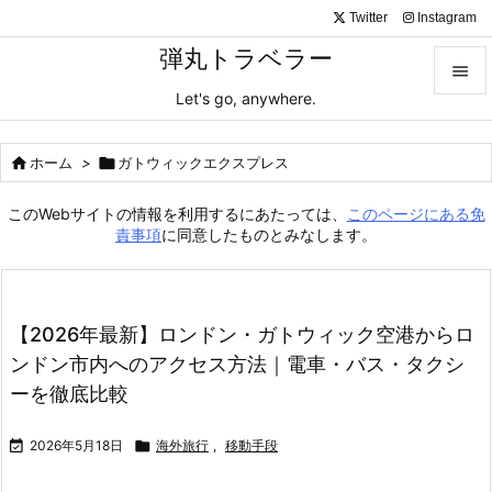
Twitter
Instagram
弾丸トラベラー

Let's go, anywhere.

メニュ

ホーム
>

ガトウィックエクスプレス

サイド
このWebサイトの情報を利用するにあたっては、
このページにある免

責事項
に同意したものとみなします。
前へ

次へ
【2026年最新】ロンドン・ガトウィック空港からロ

ンドン市内へのアクセス方法｜電車・バス・タクシ
検索
ーを徹底比較

2026年5月18日

海外旅行
,
移動手段