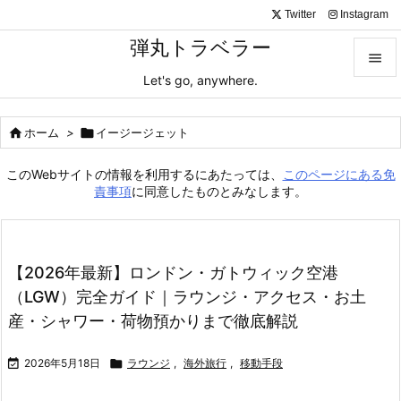
Twitter
Instagram
弾丸トラベラー

Let's go, anywhere.

メニュ

ホーム
>

イージージェット

サイド
このWebサイトの情報を利用するにあたっては、
このページにある免

責事項
に同意したものとみなします。
前へ

次へ
【2026年最新】ロンドン・ガトウィック空港

（LGW）完全ガイド｜ラウンジ・アクセス・お土
検索
産・シャワー・荷物預かりまで徹底解説

2026年5月18日

ラウンジ
,
海外旅行
,
移動手段