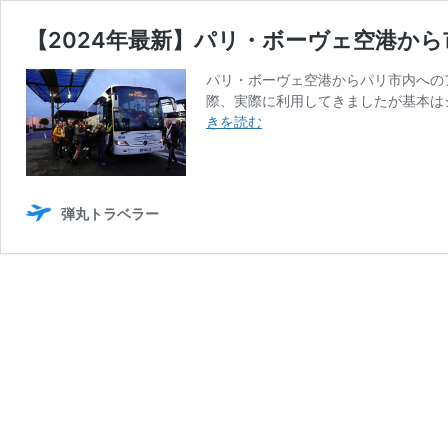
【2024年最新】パリ・ボーヴェ空港か
パリ・ボーヴェ空港からパリ市内へのア
際、実際に利用してきましたが基本はシ
【2024
きを読む
年
最
新】
パ
弾丸トラベラー
リ・
ボ
ー
ヴ
ェ
空
港
か
ら
市
内